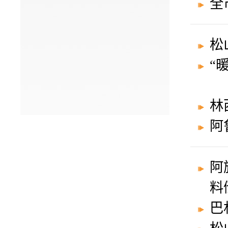
全
松
“
林
阿
阿
料
巴