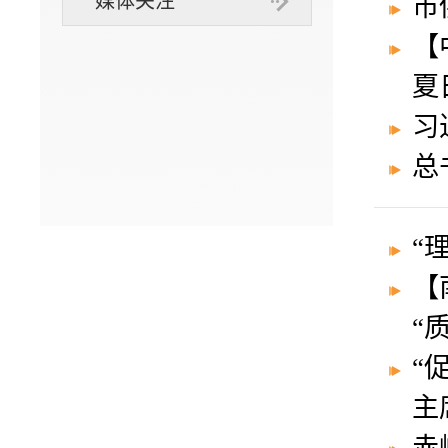
媒体关注
市
【
夏
习
总
“
【
“
“
主