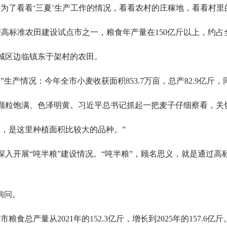
为了看看‘三夏’生产工作的情况，看看农村的庄稼地，看看村里
高标准农田建设试点市之一，粮食年产量在150亿斤以上，约占全国
陵城区边临镇东于架村的农田。
生产情况：今年全市小麦收获面积853.7万亩，总产82.9亿斤，
颗粒饱满、色泽明黄。习近平总书记抓起一把麦子仔细察看，关
的，是这里种植面积比较大的品种。”
深入开展“吨半粮”建设情况。“吨半粮”，顾名思义，就是通过高
询问。
食总产量从2021年的152.3亿斤，增长到2025年的157.6亿