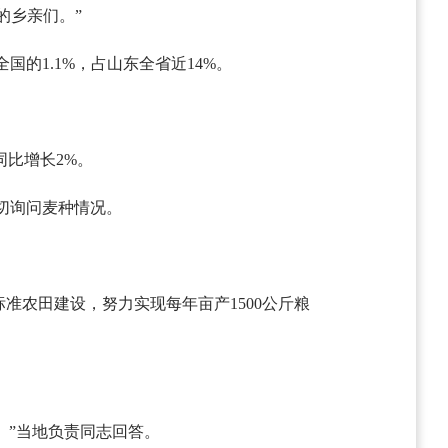
的乡亲们。”
的1.1%，占山东全省近14%。
同比增长2%。
切询问麦种情况。
标准农田建设，努力实现每年亩产1500公斤粮
斤。”当地负责同志回答。