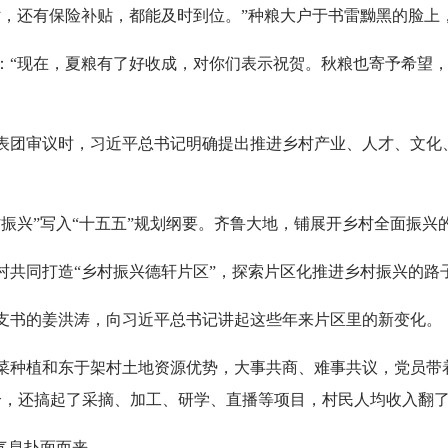
贴，还有保险补贴，都能及时到位。”种粮大户于书雷黝黑的脸上
：“现在，夏粮有了好收成，对你们表示祝贺。秋粮也寄予希望
代表团审议时，习近平总书记明确提出推进乡村产业、人才、文化
振兴”写入“十五五”规划纲要。齐鲁大地，铺展开乡村全面振兴
村共同打造“乡村振兴德轩片区”，探索片区化推进乡村振兴的路
村支书的姜洪涛，向习近平总书记讲起这些年来片区里的新变化。
菜种植和东于架村土地资源优势，大事共商、难事共议，党员带
0个，还搞起了采摘、加工、研学、直播等项目，村民人均收入翻
气息扑面而来。