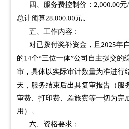
四、
服务费控制价：
2,000
.00元
总计预算
2
8
,
0
00.00元
。
五、
工作内容：
对已拨付奖补资金，且
2025
的
14
个
“三位一体”公司自主提交的
审，
具体以实际审计数量为准进行
天，服务结束后出具
复审
报告（
服
审费、打印费、差旅费等一切为完
用）
。
六、
资格要求：