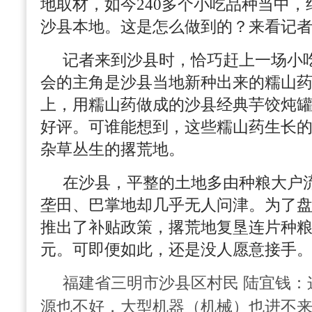
地取材，如今240多个小吃品种当中
沙县本地。这是怎么做到的？来看记
记者来到沙县时，恰巧赶上一场小
会的主角是沙县当地新种出来的糯山
上，用糯山药做成的沙县经典芋饺炖
好评。可谁能想到，这些糯山药生长
杂草丛生的撂荒地。
在沙县，平整的土地多由种粮大户
垄田、巴掌地却几乎无人问津。为了
推出了补贴政策，撂荒地复垦连片种粮1
元。可即便如此，还是没人愿意接手
福建省三明市沙县区村民 陆宜钱：
源也不好，大型机器（机械）也进不