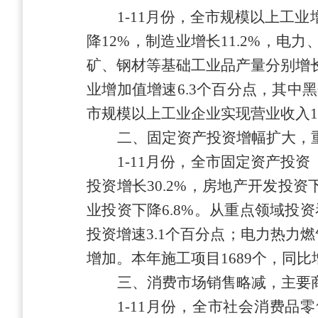
1-11月份，全市规模以上工
降
12
%，制造业增长
11.2
%，电力
矿、钢材等基础工业品产量分别增
业增加值增速
6.3
个百分点，其中黑
市规模以上工业企业实现营业收入
1
二、固定资产投资增幅
扩大
，
1-11月份，全市固定资产投
投资增长
30.2
%，房地产开发投资
业投资下降
6.8
%。
从重点领域投资
投资增速
3.1
个百分点；电力热力燃
增加。
本年施工项目
1689
个，同比
三、消费市场销售
略减
，主要
1-11月份，全市社会消费品