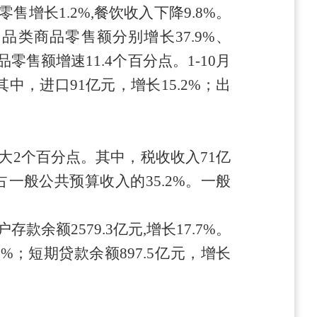
零售增长
1.2
%,餐饮收入下降
9.8
%。
用品类
商品零售额分别增长
37.9
%、
零售额增速11.
4
个百分点。
1-10月
其中，进口
91
亿元，增长
15.2
%；出
扩大
2
个百分点
。
其中，税收收入
71
亿
占一般公共预算收入的
35.2
%。
一般
户存款余额
2579.3
亿元
,增长
17.7
%
。
9
%；短期贷款余额89
7.5
亿元，增长