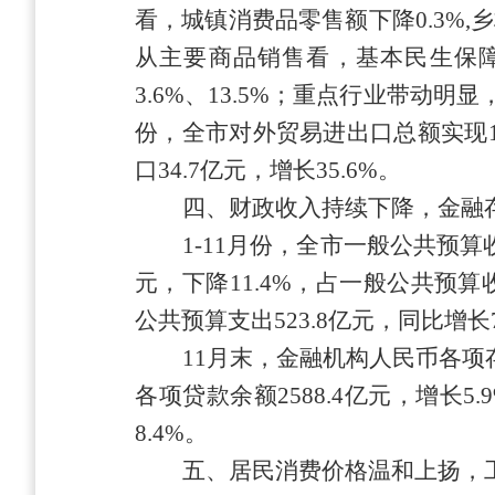
看，
城镇消费品零售额下降
0.3%
从主要商品销售看，
基本民生保
3.6
%、13.5
%
；重点行业带动明显
份，全市对外贸易进出口总额实现
口
34.7
亿元，增长
35.6
%。
四、财政收入持续
下降
，金融
1-11月份，全市
一般公共
预算
元，下降
11.4
%，占一般公共预算
公共预算支出
523.8
亿元
，同比
增长
11
月末，
金融机构人民币各项
各项贷款余额
2588.4
亿元
，增长
5.
8.4
%。
五、居民消费价格温和上扬，