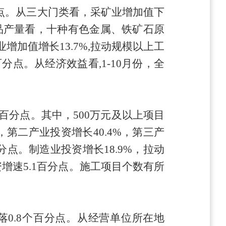
百分点。从三大门类看，采矿业增加值下
品产量看，
十种有色金属、铁矿石原
业增加值增长
13.7
%,拉动规模以上工
百分点。
从经济效益看
,
1-10月份，全
个百分点。
其中，
500万元及以上项目
，第二产业投资增长
40.4
%，第三产
分点。制造业投资增长
18.9
%，拉动
资增速
5
.
1
百分点。
施工项目个数有所
回落
0.8
个百分点。
从经营单位所在地