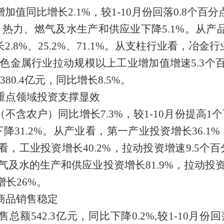
业增加值同比增长
2.1
%，较1-10月份回落0.8个
、热力、燃气及水生产和供应业下降
5.1
%。
从产
长
2.8
%、
25.2
%、
71.1
%。
从支柱行业看，
冶金行
色金属行业拉动规模以上工业增加值增速
5.3
个
380.4
亿元，同比增长
8.5
%。
重点领域投资支撑显效
资（不含农户）同比增长
7.3
%，较1-10月份提高1
下降
31.2
%。
从产业看，
第一产业投资增长
36.1
%
看，
工业投资增长
40.2
%，拉动投资增速
9.5
个百
气及水的生产和供应业投资增长
81.9%
，拉动投
增长
26%
。
商品销售稳定
零售总额
542.3
亿元，同比下降
0.
2
%,较1-10月份