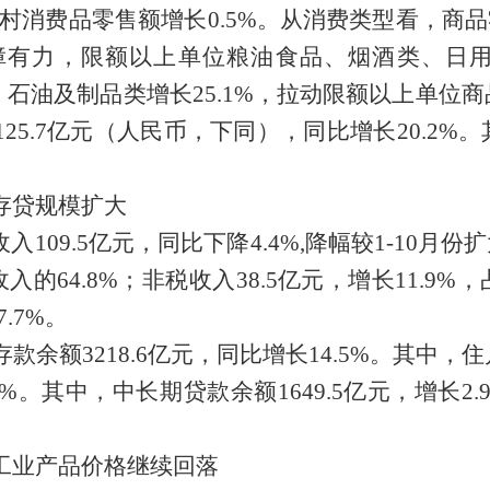
,乡村消费品零售额增长
0.5
%。
从消费类型看，
商品
障有力，限额以上单位粮油食品、烟酒类、
日
，石油及制品类增长
25.1
%，拉动限额以上单位商品
125.7
亿元（人民币，下同），同比增长
20.2
%。
存贷规模扩大
收入
109.5
亿元，
同比
下降
4.4%,
降幅
较
1-10月份
收入的
64.8
%；非税收入
38.5
亿元，增长
11.9
%，
7.7%
。
存款
余额
3218.6
亿元
，同比增长
14.5%
。
其中，住
9%。
其中，中长期贷款余额
1649.
5
亿元，增长
2.
工业产品价格继续回落