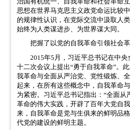
治国有机统一、自我革命和社会革命
思想在世界马克思主义政党命运比较
的规律性认识，在党际交流中汲取人
始终为人类谋进步、为世界谋大同。
把握了以党的自我革命引领社会革
2015年5月，习近平总书记在中央
十二次会议上提出“勇于自我革命”。
我革命与全面从严治党、党性锻炼、
起来，在所有这些概念中，自我革命
为紧密。习近平总书记指出：“全面从
革命的伟大实践，开辟了百年大党自我
来，自我革命是党与生俱来的鲜明品
代党的建设的鲜明主题。