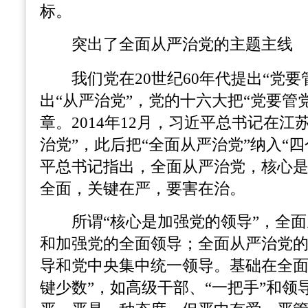
标。
突出了全面从严治党的主题主线
我们党在20世纪60年代提出“党要
出“从严治党”，党的十六大把“党要管
章。2014年12月，习近平总书记在江
治党”，此后把“全面从严治党”纳入“
平总书记指出，全面从严治党，核心
全面，关键在严，要害在治。
所谓“核心是加强党的领导”，全面
和加强党的全面领导；全面从严治党
导和党中央集中统一领导。基础在全面
键少数”，如高级干部、“一把手”和领