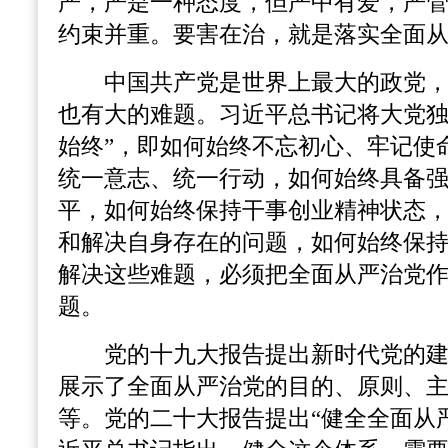
严，严是一种态度，但严中有爱，严
约束并重。要害在治，就是落实全面
中国共产党是世界上最大的政党，
也有大的难题。习近平总书记将大党独
始终”，即如何始终不忘初心、牢记使
统一意志、统一行动，如何始终具备
平，如何始终保持干事创业精神状态
和解决自身存在的问题，如何始终保
解决这些难题，必须把全面从严治党
题。
党的十九大报告提出新时代党的建
展示了全面从严治党的目的、原则、
等。党的二十大报告提出“健全全面从