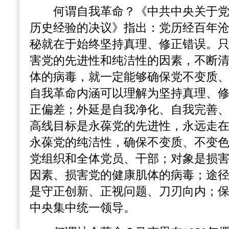
何谓自我革命？《中共中央关于党
历史经验的决议》指出：党历经百年
秘就在于始终坚持真理、修正错误。
害党的先进性和纯洁性的因素，不断
体的病毒，就一定能够确保党不变质
自我革命内涵可以理解为坚持真理、
正偏差；外延是自我净化、自我完善
高线目标是永葆党的先进性，永远走
永葆党的纯洁性，确保不变质、不变
党组织和全体党员、干部；对象是损
因素、损害党的健康肌体的病毒；途
是守正创新、正视问题、刀刃向内；
中央集中统一领导。