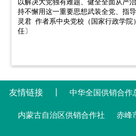
以解决大党独有难题、健全全面从严
持不懈用这一重要思想武装全党、指
灵君
作者系中央党校（国家行政学院
任〕
友情链接
丨
中华全国供销合作
内蒙古自治区供销合作社
赤峰