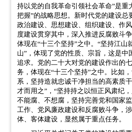
持以党的自我革命引领社会革命”是重
把握”的战略思想。新时代党的建设总
政治建设、思想建设、组织建设、作
度建设贯穿其中，深入推进反腐败斗
体现在“十三个坚持”之中。“坚持江山
山”，体现了党的性质、宗旨，这是中
追求。党的二十大对党的建设作出的
务，体现在“十三个坚持”之中。比如，
系，坚持造就忠诚干净担当的高素质
才而用之”，“坚持持之以恒正风肃纪
不能腐、不想腐，坚持完善党和国家监
工作、党风廉政建设和反腐败斗争，
体、客体建设，显然属于重点任务。