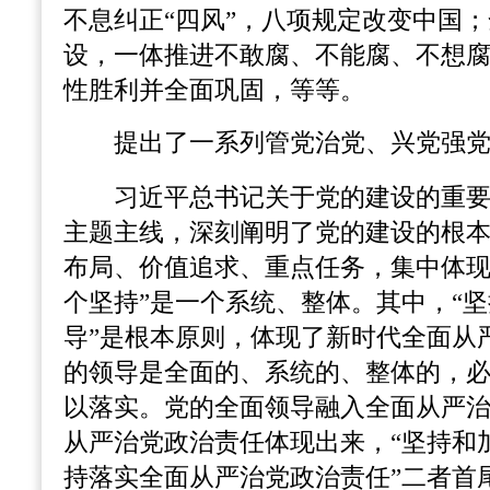
不息纠正“四风”，八项规定改变中国
设，一体推进不敢腐、不能腐、不想
性胜利并全面巩固，等等。
提出了一系列管党治党、兴党强党
习近平总书记关于党的建设的重要
主题主线，深刻阐明了党的建设的根
布局、价值追求、重点任务，集中体现为
个坚持”是一个系统、整体。其中，“
导”是根本原则，体现了新时代全面从
的领导是全面的、系统的、整体的，
以落实。党的全面领导融入全面从严
从严治党政治责任体现出来，“坚持和加
持落实全面从严治党政治责任”二者首